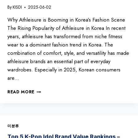
By
KISDI
2025-06-02
Why Athleisure is Booming in Korea’s Fashion Scene
The Rising Popularity of Athleisure in Korea In recent
years, athleisure has transformed from niche fitness
wear to a dominant fashion trend in Korea. The
combination of comfort, style, and versatility has made
athleisure brands an essential part of everyday
wardrobes. Especially in 2025, Korean consumers
are…
TOP
READ MORE
5
MOST
POPULAR
ATHLEISURE
BRANDS
미분류
IN
KOREA(2025)
Top 5 K-Pop Idol Brand Value Rankings –