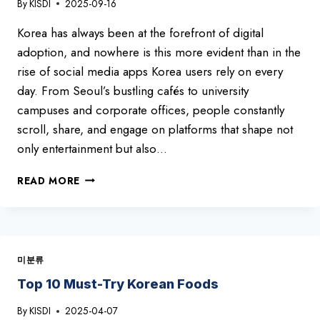
By
KISDI
2025-09-16
Korea has always been at the forefront of digital
adoption, and nowhere is this more evident than in the
rise of social media apps Korea users rely on every
day. From Seoul’s bustling cafés to university
campuses and corporate offices, people constantly
scroll, share, and engage on platforms that shape not
only entertainment but also…
MOST
READ MORE
POPULAR
SOCIAL
MEDIA
APPS
IN
미분류
KOREA
–
Top 10 Must-Try Korean Foods
AUGUST
By
KISDI
2025-04-07
2025