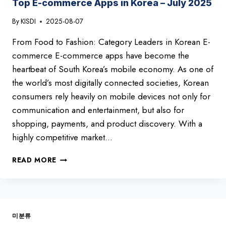
RANKINGS
Top E-commerce Apps in Korea – July 2025
–
By
KISDI
2025-08-07
JANUARY
2025
From Food to Fashion: Category Leaders in Korean E-
commerce E-commerce apps have become the
heartbeat of South Korea’s mobile economy. As one of
the world’s most digitally connected societies, Korean
consumers rely heavily on mobile devices not only for
communication and entertainment, but also for
shopping, payments, and product discovery. With a
highly competitive market…
TOP
READ MORE
E-
COMMERCE
APPS
IN
KOREA
미분류
–