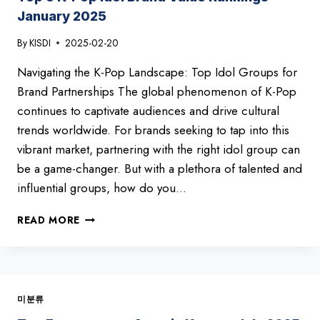
January 2025
By
KISDI
2025-02-20
Navigating the K-Pop Landscape: Top Idol Groups for
Brand Partnerships The global phenomenon of K-Pop
continues to captivate audiences and drive cultural
trends worldwide. For brands seeking to tap into this
vibrant market, partnering with the right idol group can
be a game-changer. But with a plethora of talented and
influential groups, how do you…
TOP
READ MORE
5
K-
POP
IDOL
BRAND
미분류
VALUE