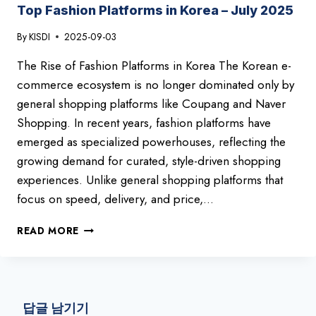
JULY
Top Fashion Platforms in Korea – July 2025
2025
By
KISDI
2025-09-03
The Rise of Fashion Platforms in Korea The Korean e-
commerce ecosystem is no longer dominated only by
general shopping platforms like Coupang and Naver
Shopping. In recent years, fashion platforms have
emerged as specialized powerhouses, reflecting the
growing demand for curated, style-driven shopping
experiences. Unlike general shopping platforms that
focus on speed, delivery, and price,…
TOP
READ MORE
FASHION
PLATFORMS
IN
KOREA
–
답글 남기기