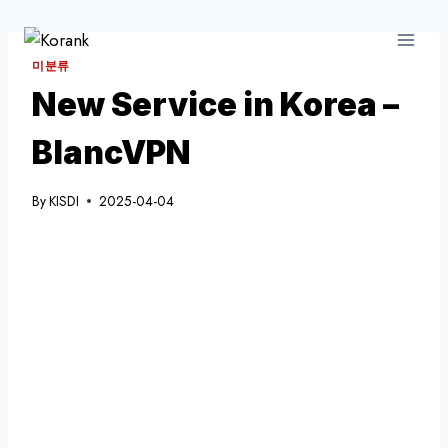
Skip
to
content
미분류
New Service in Korea –
BlancVPN
By
KISDI
2025-04-04