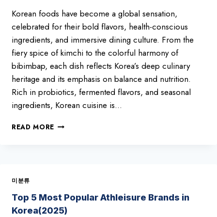
Korean foods have become a global sensation,
celebrated for their bold flavors, health-conscious
ingredients, and immersive dining culture. From the
fiery spice of kimchi to the colorful harmony of
bibimbap, each dish reflects Korea’s deep culinary
heritage and its emphasis on balance and nutrition.
Rich in probiotics, fermented flavors, and seasonal
ingredients, Korean cuisine is…
TOP
READ MORE
10
MUST-
TRY
KOREAN
FOODS
미분류
Top 5 Most Popular Athleisure Brands in
Korea(2025)